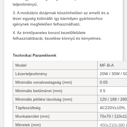
teljesítményű;
3. A moduláris dizájnnak köszönhetően az emelő és a
lézer egység különálló így bármilyen gyártósorhoz
igénynek megfelelően felhasználható;
4. Az érintőpaneles konzol kezelőfelülete
felhasználóbarát, kezelése könnyű és kényelmes.
Technikai Paraméterek
Model
MF-B-A
Lézerteljesítmény
20W / 30W / 
Minimális vonalvastagság (mm)
0.05
Minimális betűméret (mm)
0.5
Minimális jelölési távolság (mm)
120 / 188 / 280
Tápfeszültség
AC220V±10%, 
Munkaterület (mm)
70x70 / 110x11
Méretek (mm)
450x210x380 