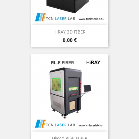
HiRAY 3D FIBER
Ár
0,00 €
HiRAY RL-E FIBER