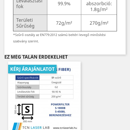
Leválasztási
99.9%
abszorbció:
fok
1.8g/m²
Területi
72g/m²
270g/m²
Sűrűség
*Szűrő osztály az EN779:2012 számú beltéri levegő minősítési
szabvány szerint.
EZ MÉG TALÁN ÉRDEKELHET
KÉRJ ÁRAJÁNLATOT