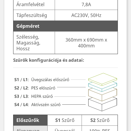
Áramfelvétel
7,8A
Tápfeszültség
AC230V, 50Hz
Gépméret
Szélesség,
360mm x 690mm x
Magasság,
400mm
Hossz
Szűrők konfigurációja és adatai:
Előszűrők
S1
Szűrő
S2
Szűrő