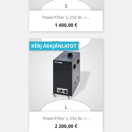
PowerFilter S-350 BL +...
Ár
1 400,00 €
KÉRJ ÁRAJÁNLATOT
PowerFilter L-350 BL +...
Ár
2 200,00 €