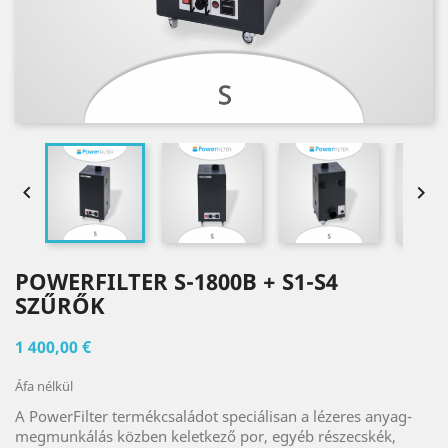


POWERFILTER S-1800B + S1-S4
SZŰRŐK
1 400,00 €
Áfa nélkül
A PowerFilter termékcsaládot speciálisan a lézeres anyag-
megmunkálás közben keletkező por, egyéb részecskék,