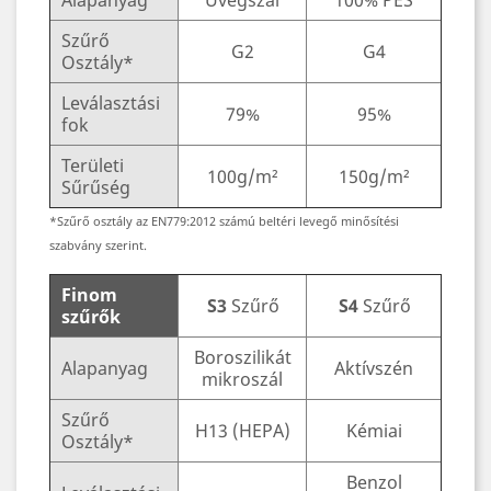
Alapanyag
Üvegszál
100% PES
Szűrő
G2
G4
Osztály*
Leválasztási
79%
95%
fok
Területi
100g/m²
150g/m²
Sűrűség
*Szűrő osztály az EN779:2012 számú beltéri levegő minősítési
szabvány szerint.
Finom
S3
Szűrő
S4
Szűrő
szűrők
Boroszilikát
Alapanyag
Aktívszén
mikroszál
Szűrő
H13 (HEPA)
Kémiai
Osztály*
Benzol