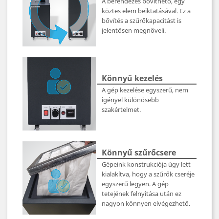
A berendezés bővíthető, egy
köztes elem beiktatásával. Ez a
bővítés a szűrőkapacitást is
jelentősen megnöveli.
Könnyű kezelés
A gép kezelése egyszerű, nem
igényel különösebb
szakértelmet.
Könnyű szűrőcsere
Gépeink konstrukciója úgy lett
kialakítva, hogy a szűrők cseréje
egyszerű legyen. A gép
tetejének felnyitása után ez
nagyon könnyen elvégezhető.