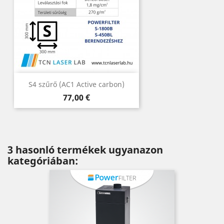
S4 szűrő (AC1 Active carbon)
Ár
77,00 €
3 hasonló termékek ugyanazon
kategóriában: