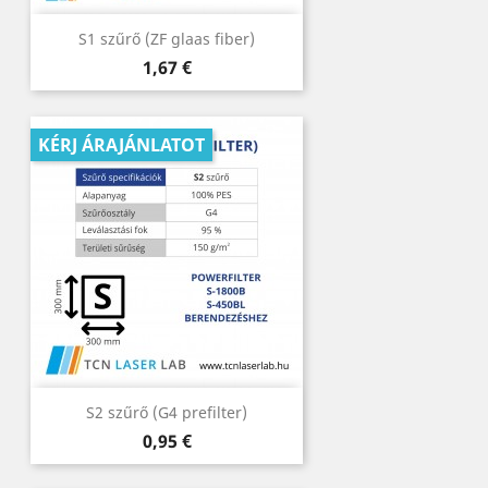
S1 szűrő (ZF glaas fiber)
Ár
1,67 €
KÉRJ ÁRAJÁNLATOT
S2 szűrő (G4 prefilter)
Ár
0,95 €