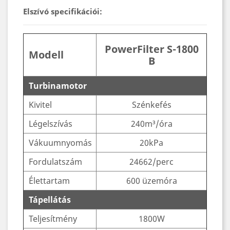
Elszívó specifikációi:
PowerFilter S-1800
Modell
B
Turbinamotor
Kivitel
Szénkefés
Légelszívás
240m³/óra
Vákuumnyomás
20kPa
Fordulatszám
24662/perc
Élettartam
600 üzemóra
Tápellátás
Teljesítmény
1800W