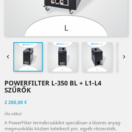


POWERFILTER L-350 BL + L1-L4
SZŰRŐK
2 200,00 €
Áfa nélkül
A PowerFilter termékcsaládot speciálisan a lézeres anyag-
megmunkálás közben keletkező por, egyéb részecskék,