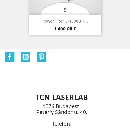
PowerFilter S-1800B +...
Ár
1 400,00 €
Facebook
YouTube
Pinterest
TCN LASERLAB
1076 Budapest,
Péterfy Sándor u. 40.
Telefon: