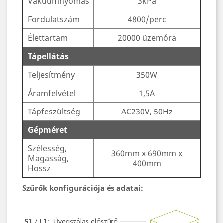
Vákuumnyomás
3kPa
Fordulatszám
4800/perc
Élettartam
20000 üzemóra
Tápellátás
Teljesítmény
350W
Áramfelvétel
1,5A
Tápfeszültség
AC230V, 50Hz
Gépméret
Szélesség,
360mm x 690mm x
Magasság,
400mm
Hossz
Szűrők konfigurációja és adatai: