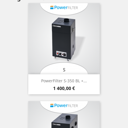
PowerFilter S-350 BL +...
Ár
1 400,00 €