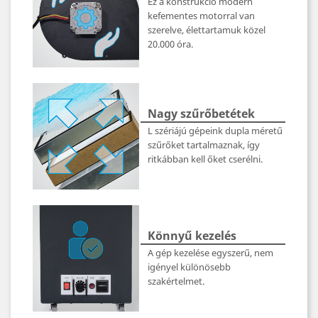
Ez a konstrukció modern
kefementes motorral van
szerelve, élettartamuk közel
20.000 óra.
Nagy szűrőbetétek
L szériájú gépeink dupla méretű
szűrőket tartalmaznak, így
ritkábban kell őket cserélni.
Könnyű kezelés
A gép kezelése egyszerű, nem
igényel különösebb
szakértelmet.