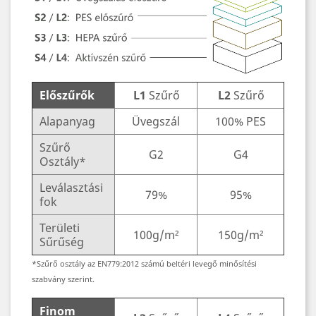
Előszűrők
L1
Szűrő
L2
Szűrő
Alapanyag
Üvegszál
100% PES
Szűrő
G2
G4
Osztály*
Leválasztási
79%
95%
fok
Területi
100g/m²
150g/m²
Sűrűség
*Szűrő osztály az EN779:2012 számú beltéri levegő minősítési
szabvány szerint.
Finom