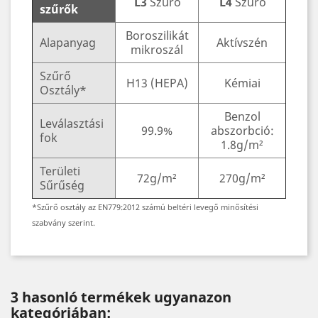
L3
Szűrő
L4
Szűrő
szűrők
Boroszilikát
Alapanyag
Aktívszén
mikroszál
Szűrő
H13 (HEPA)
Kémiai
Osztály*
Benzol
Leválasztási
99.9%
abszorbció:
fok
1.8g/m²
Területi
72g/m²
270g/m²
Sűrűség
*Szűrő osztály az EN779:2012 számú beltéri levegő minősítési
szabvány szerint.
3 hasonló termékek ugyanazon
kategóriában: