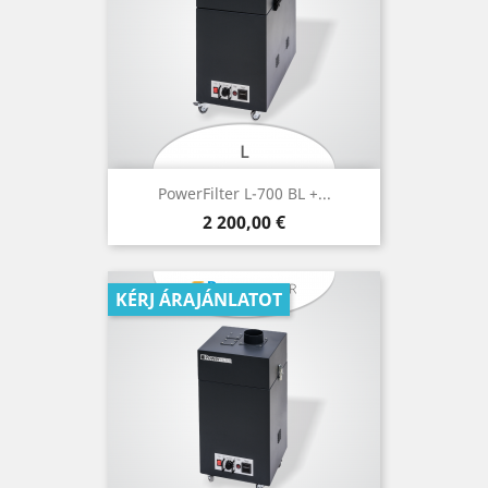
PowerFilter L-700 BL +...
Ár
2 200,00 €
KÉRJ ÁRAJÁNLATOT