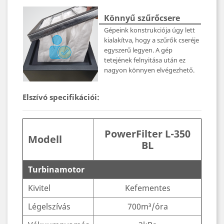
Könnyű szűrőcsere
Gépeink konstrukciója úgy lett
kialakítva, hogy a szűrők cseréje
egyszerű legyen. A gép
tetejének felnyitása után ez
nagyon könnyen elvégezhető.
Elszívó specifikációi:
PowerFilter L-350
Modell
BL
Turbinamotor
Kivitel
Kefementes
Légelszívás
700m³/óra