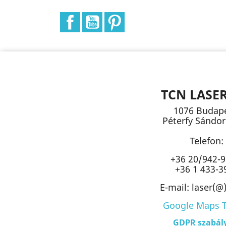
Facebook
YouTube
Pinterest
TCN LASE
1076 Budape
Péterfy Sándor 
Telefon:
+36 20/942-9
+36 1 433-3
E-mail: laser(@
Google Maps 
GDPR szabál