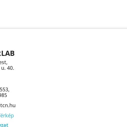
RLAB
st,
u. 40.
553,
985
)tcn.hu
Térkép
yzat