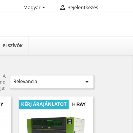


Magyar
Bejelentkezés
ELSZÍVÓK
A
Relevancia

end
ja:
KÉRJ ÁRAJÁNLATOT