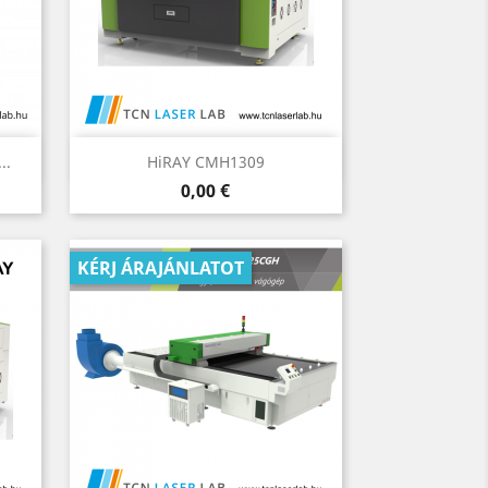
Előnézet

..
HiRAY CMH1309
Ár
0,00 €
KÉRJ ÁRAJÁNLATOT