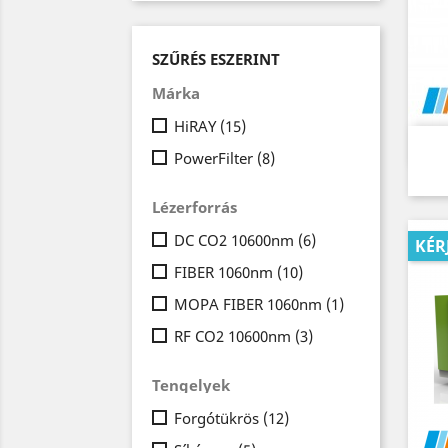
SZŰRÉS ESZERINT
Márka
HiRAY
(15)
PowerFilter
(8)
Lézerforrás
DC CO2 10600nm
(6)
KÉR
FIBER 1060nm
(10)
MOPA FIBER 1060nm
(1)
RF CO2 10600nm
(3)
Tengelyek
Forgótükrös
(12)