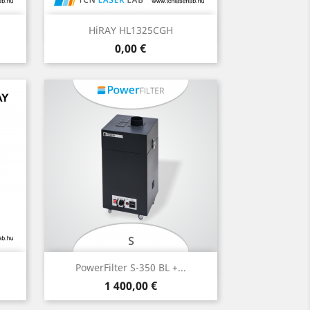
Előnézet

HiRAY HL1325CGH
Ár
0,00 €
Előnézet

PowerFilter S-350 BL +...
Ár
1 400,00 €