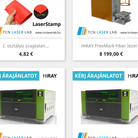
Előnézet
Előnézet


I. osztályú szagtalan...
HiRAY FreeMark Fiber lézer.
Ár
Ár
4,82 €
8 199,00 €
J ÁRAJÁNLATOT
KÉRJ ÁRAJÁNLATOT