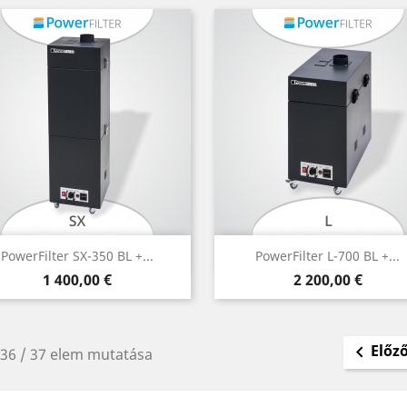
Előnézet
Előnézet


PowerFilter SX-350 BL +...
PowerFilter L-700 BL +...
Ár
Ár
1 400,00 €
2 200,00 €
Előz

-36 / 37 elem mutatása