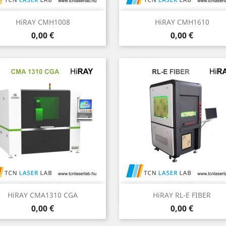
Előnézet
Előnézet


HiRAY CMH1008
HiRAY CMH1610
Ár
Ár
0,00 €
0,00 €
Előnézet
Előnézet


HiRAY CMA1310 CGA
HiRAY RL-E FIBER
Ár
Ár
0,00 €
0,00 €