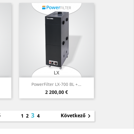
Előnézet

PowerFilter LX-700 BL +...
Ár
2 200,00 €
3
ő
Következő
1
2
4
