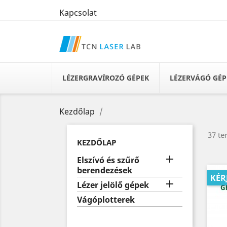
Kapcsolat
LÉZERGRAVÍROZÓ GÉPEK
LÉZERVÁGÓ GÉ
Kezdőlap
37 te
KEZDŐLAP

Elszívó és szűrő
berendezések
KÉR

Lézer jelölő gépek
Vágóplotterek