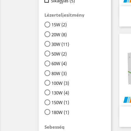
Síkágyas
(5)
Lézerteljesítmény
15W
(2)
20W
(8)
30W
(11)
50W
(2)
60W
(4)
80W
(3)
100W
(3)
130W
(4)
150W
(1)
180W
(1)
Sebesség